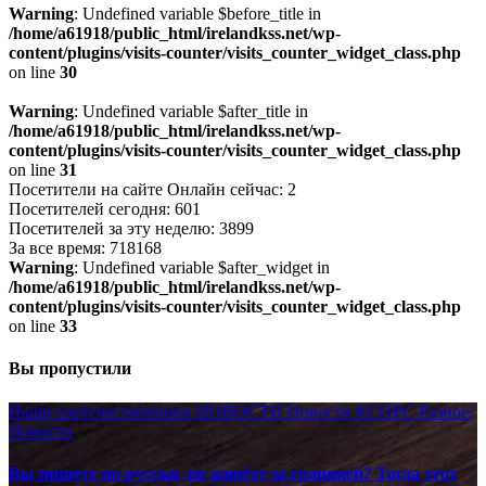
Warning
: Undefined variable $before_title in
/home/a61918/public_html/irelandkss.net/wp-
content/plugins/visits-counter/visits_counter_widget_class.php
on line
30
Warning
: Undefined variable $after_title in
/home/a61918/public_html/irelandkss.net/wp-
content/plugins/visits-counter/visits_counter_widget_class.php
on line
31
Посетители на сайте Онлайн сейчас: 2
Посетителей сегодня: 601
Посетителей за эту неделю: 3899
За все время: 718168
Warning
: Undefined variable $after_widget in
/home/a61918/public_html/irelandkss.net/wp-
content/plugins/visits-counter/visits_counter_widget_class.php
on line
33
Вы пропустили
Наши соотечественники
НОВОСТИ
Новости КСОРС
Разное/
Новости
Вы пишете по-русски, но живёте за границей? Тогда этот