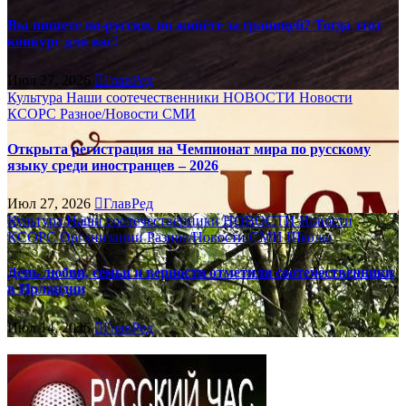
Вы пишете по-русски, но живёте за границей? Тогда этот
конкурс для вас!
Июл 27, 2026
ГлавРед
Культура
Наши соотечественники
НОВОСТИ
Новости
КСОРС
Разное/Новости
СМИ
Открыта регистрация на Чемпионат мира по русскому
языку среди иностранцев – 2026
Июл 27, 2026
ГлавРед
Культура
Наши соотечественники
НОВОСТИ
Новости
КСОРС
Организации
Разное/Новости
СМИ
Школы
День любви, семьи и верности отметили соотечественники
в Ирландии
Июл 14, 2026
ГлавРед