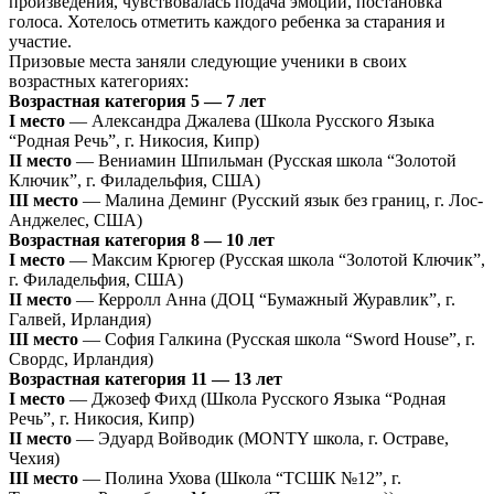
произведения, чувствовалась подача эмоции, постановка
голоса. Хотелось отметить каждого ребенка за старания и
участие.
Призовые места заняли следующие ученики в своих
возрастных категориях:
Возрастная категория 5 — 7 лет
I место
— Александра Джалева (Школа Русского Языка
“Родная Речь”, г. Никосия, Кипр)
II место
— Вениамин Шпильман (Русская школа “Золотой
Ключик”, г. Филадельфия, США)
III место
— Малина Деминг (Русский язык без границ, г. Лос-
Анджелес, США)
Возрастная категория 8 — 10 лет
I место
— Максим Крюгер (Русская школа “Золотой Ключик”,
г. Филадельфия, США)
II место
— Керролл Анна (ДОЦ “Бумажный Журавлик”, г.
Галвей, Ирландия)
III место
— София Галкина (Русская школа “Sword House”, г.
Свордс, Ирландия)
Возрастная категория 11 — 13 лет
I место
— Джозеф Фихд (Школа Русского Языка “Родная
Речь”, г. Никосия, Кипр)
II место
— Эдуард Войводик (MONTY школа, г. Остраве,
Чехия)
III место
— Полина Ухова (Школа “ТСШК №12”, г.