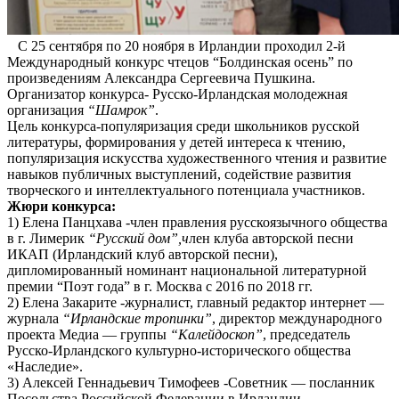
С 25 сентября по 20 ноября в Ирландии проходил 2-й
Международный конкурс чтецов “Болдинская осень” по
произведениям Александра Сергеевича Пушкина.
Организатор конкурса- Русско-Ирландская молодежная
организация
“Шамрок”
.
Цель конкурса-популяризация среди школьников русской
литературы, формирования у детей интереса к чтению,
популяризация искусства художественного чтения и развитие
навыков публичных выступлений, содействие развития
творческого и интеллектуального потенциала участников.
Жюри конкурса:
1) Елена Панцхава -член правления русскоязычного общества
в г. Лимерик
“Русский дом”,ч
лен клуба авторской песни
ИКАП (Ирландский клуб авторской песни),
дипломированный номинант национальной литературной
премии “Поэт года” в г. Москва с 2016 по 2018 гг.
2) Елена Закарите -журналист, главный редактор интернет —
журнала
“Ирландские тропинки”
, директор международного
проекта Медиа — группы
“Калейдоскоп”
, председатель
Русско-Ирландского культурно-исторического общества
«Наследие».
3) Алексей Геннадьевич Тимофеев -Советник — посланник
Посольства Российской Федерации в Ирландии.