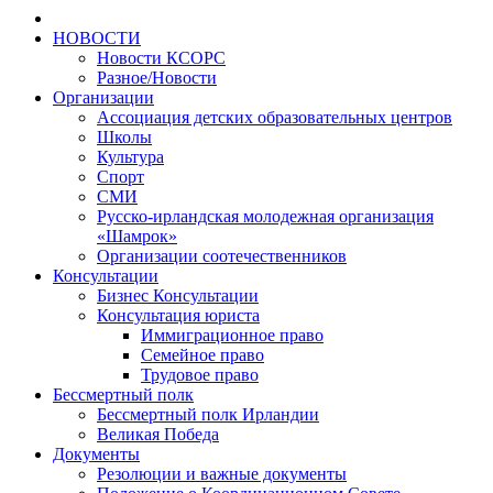
НОВОСТИ
Новости КСОРС
Разное/Новости
Организации
Ассоциация детских образовательных центров
Школы
Культура
Спорт
СМИ
Русско-ирландская молодежная организация
«Шамрок»
Организации соотечественников
Консультации
Бизнес Консультации
Консультация юриста
Иммиграционное право
Семейное право
Трудовое право
Бессмертный полк
Бессмертный полк Ирландии
Великая Победа
Документы
Резолюции и важные документы