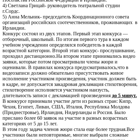
4) Светлана Грицай- руководитель театральной студии
г.Сордс.
5) Анна Мельник- председатель Координационного совета
организаций российских соотечественников, проживающих в
Ирландии.
Конкурс состоял из двух этапов. Первый этап конкурса —
отборочный, школьный. По итогам первого тура в каждом
учебном учреждении определялся победитель в каждой
возрастной категории. Второй этап конкурс- прослушивание,
проходил дистанционно.На втором этапе принимались видео
заявки, которые потом просматривали члены жюри и
оценивали. В правилах конкурса предусматривалось,что в
видеозаписи должно обязательно присутствовать живое
исполнение участником произведения, участник должен быть
в кадре, не допускается закадровая декламация стихотворения,
стихотворение исполняется участником наизусть,
длительность записи с декламацией произведения
до 5 минут.
В конкурсе принимали участие дети из разных стран: Кипр,
Чехия, Египет, Ливан, США, Италия, Республика Молдова
(Приднестровье), Ирландия, Нидерланды и Россия. Было
прислано более 60 заявок на участие в разных возрастных
категориях от 5 до 15 лет.
В этом году задача членов жюри стала еще более трудная.Все
участники были неповторимые, многие выбрали сложные