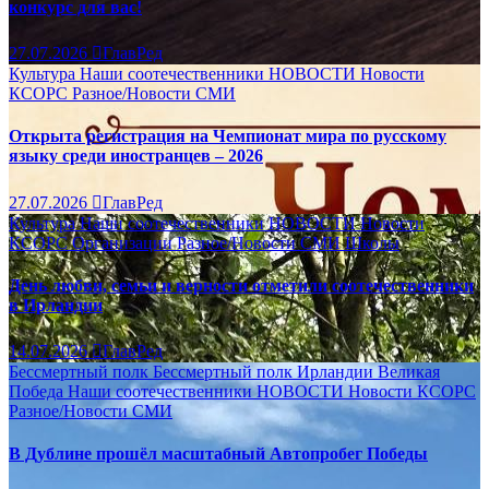
конкурс для вас!
27.07.2026
ГлавРед
Культура
Наши соотечественники
НОВОСТИ
Новости
КСОРС
Разное/Новости
СМИ
Открыта регистрация на Чемпионат мира по русскому
языку среди иностранцев – 2026
27.07.2026
ГлавРед
Культура
Наши соотечественники
НОВОСТИ
Новости
КСОРС
Организации
Разное/Новости
СМИ
Школы
День любви, семьи и верности отметили соотечественники
в Ирландии
14.07.2026
ГлавРед
Бессмертный полк
Бессмертный полк Ирландии
Великая
Победа
Наши соотечественники
НОВОСТИ
Новости КСОРС
Разное/Новости
СМИ
В Дублине прошёл масштабный Автопробег Победы