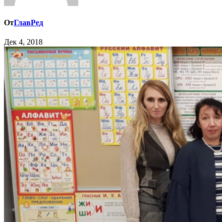
От
ГлавРед
Дек 4, 2018