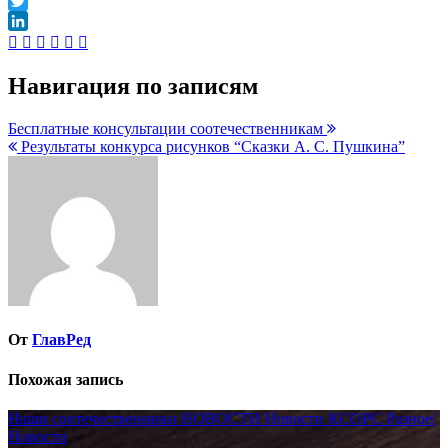
VK
Twitter
LinkedIn
Навигация по записям
Бесплатные консультации соотечественникам
Результаты конкурса рисунков “Сказки А. С. Пушкина”
От
ГлавРед
Похожая запись
Наши соотечественники
НОВОСТИ
Новости КСОРС
Разное/
Новости