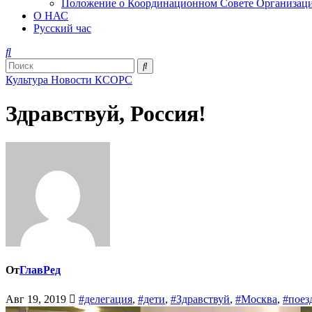
Положение о Координационном Совете Организаци
О НАС
Русский час
Культура
Новости КСОРС
Здравствуй, Россия!
От
ГлавРед
Авг 19, 2019
#делегация
,
#дети
,
#Здравствуй
,
#Москва
,
#поез