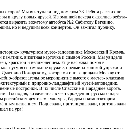
елых сорок! Мы выступали под номером 33. Ребята рассказали
оры в кругу новых друзей. Изюминкой вечера оказались ребята-
чется выразить вожатому автобуса №2 Сабитову Евгению,
ющим, но и ведущим всех концертов. Он зажигал публику,
историко- культурном музее- заповеднике Московский Кремль,
й памятник, визитная карточка и символ России. Мы увидели
ей, красотой и великолепием. Ещё нас ждал поход в
 кольчугу, всевозможное оружие, предметы конской упряжи и
 и Дмитрию Пожарскому, которыми они защищали Москву от
ебно-образовательное мероприятие вместе с мастер- классами
архитектурный и природно-ландшафтный музей-заповедник.
ственные постройки. В их числе Спасские и Парадные ворота,
ния Господня, возведённая в честь рождения русского царя
ым российским деятелем культуры, бардом и композитором
имённым названием. Подпевали, пританцовывали, притопывали
шёл на ура!
гиевом Посаде. По дороге туда мы узнали много интересного о