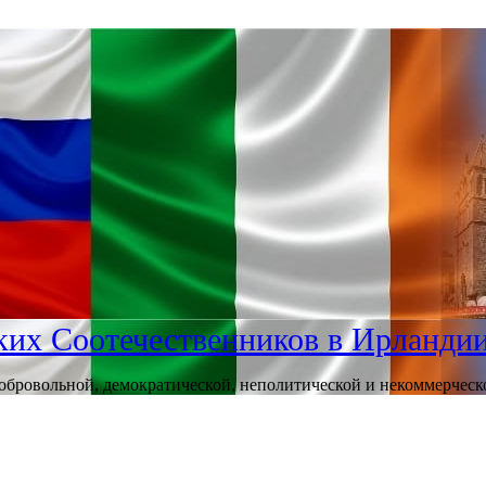
их Соотечественников в Ирланди
бровольной, демократической, неполитической и некоммерческ