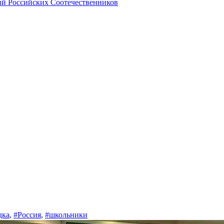
й Российских Соотечественников
дка
,
#Россия
,
#школьники