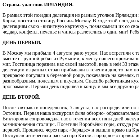
Страна- участник ИРЛАНДИЯ.
В рамках этой поездки делегация из разных уголков Ирландии
Корка, посетила столицу России- Москву. В ходе этой поездки
делегациям свою «визитную карточку», познакомили их со св
чеддар, конфеты, печенье и чипсы разлетелись в один миг! Реб
ДЕНЬ ПЕРВЫЙ.
В Москву мы прибыли 4 августа рано утром. Нас встретили с т
вместе с группой ребят из Румынии, к месту нашего проживания
миг. Гостиница поразила нас своей высотой, ведь в ней 33 эта
делегации из разных стран прибывали в течении дня, то нам п
прекрасно погуляли в берёзовой роще, покачались на качелях,
разнообразным, полезным и вкусным. Спасибо работникам кухни 
программой. Первый день подошёл к концу и мы все дружно ра
ДЕНЬ ВТОРОЙ.
После завтрака в понедельник, 5 августа, нас распределили по
Эстонии. Первая наша экскурсия была обзорно- образовательн
Викторовна сопровождала нас в течении всех пяти дней экскур
возникновения столицы. Посетили Воробьёвы горы, откуда рас
церквей. Прошлись через парк «Зарядье» и вышли прямо на К
Послушав интересный рассказ про Китай- город все отправилис