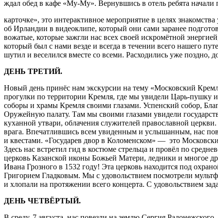
ждал обед в кафе «Му-Му». Вернувшись в отель ребята начали 
карточке», это интерактивное мероприятие в целях знакомства
об Ирландии в видеоклипе, который они сами заранее подготов
вожатые, которые зажгли нас всех своей искромётной энергие
который был с нами везде и всегда в течении всего нашего п
шутил и веселился вместе со всеми. Расходились уже поздно, 
ДЕНЬ ТРЕТИЙ.
Новый день принёс нам экскурсии на тему «Московский Кремл
прогулки по территории Кремля, где мы увидели Царь-пушку и
соборы и храмы Кремля своими глазами. Успенский собор, Бла
Оружейную палату. Там мы своими глазами увидели государств
куханной утвари, облачения служителей православной церкв
врага. Впечатлившись всем увиденным и услышанным, нас повез
и квестами. «Государев двор в Коломенском» — это Московс
Здесь нас встретил гид в костюме стрельца и провёл по средн
церковь Казанской иконы Божьей Матери, ледники и многое дру
Ивана Грозного в 1532
году! Эта церковь находится под охран
Григорием Гладковым. Мы с удовольствием посмотрели мультф
и хлопали на протяжении всего концерта. С удовольствием зад
ДЕНЬ ЧЕТВЁРТЫЙ.
В среду, 7 августа, нас повезли на землю Сергия Радонежского