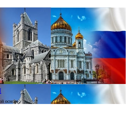
и
ой основе