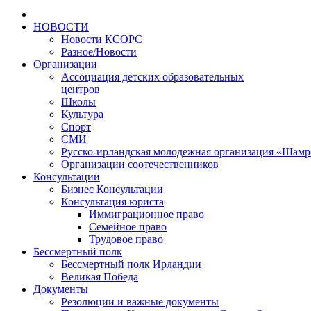
НОВОСТИ
Новости КСОРС
Разное/Новости
Организации
Ассоциация детских образовательных
центров
Школы
Культура
Спорт
СМИ
Русско-ирландская молодежная организация «Шамр
Организации соотечественников
Консультации
Бизнес Консультации
Консультация юриста
Иммиграционное право
Семейное право
Трудовое право
Бессмертный полк
Бессмертный полк Ирландии
Великая Победа
Документы
Резолюции и важные документы