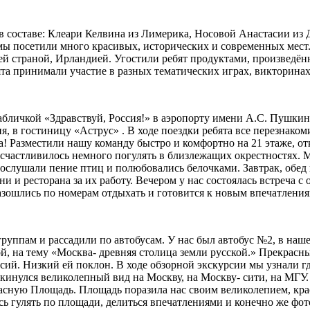
 в составе: Клеари Келвина из Лимерика, Носовой Анастасии и
 мы посетили много красивых, исторических и современных мест.
оей страной, Ирландией. Угостили ребят продуктами, произвед
ята принимали участие в разных тематических играх, викторинах,
абличкой «Здравствуй, Россия!» в аэропорту имени А.С. Пушкин
, в гостиницу «Аструс» . В ходе поездки ребята все перезнакоми
жа! Разместили нашу команду быстро и комфортно на 21 этаже, о
осчастливилось немного погулять в близлежащих окрестностях. 
 послушали пение птиц и полюбовались белочками. Завтрак, обе
и ресторана за их работу. Вечером у нас состоялась встреча с 
зошлись по номерам отдыхать и готовится к новым впечатления
 группам и рассадили по автобусам. У нас был автобус №2, в на
ой, на тему «Москва- древняя столица земли русской.» Прекрас
сий. Низкий ей поклон. В ходе обзорной экскурсии мы узнали гд
кинулся великолепный вид на Москву, на Москву- сити, на МГУ
расную Площадь. Площадь поразила нас своим великолепием, кр
ь гулять по площади, делиться впечатлениями и конечно же фот