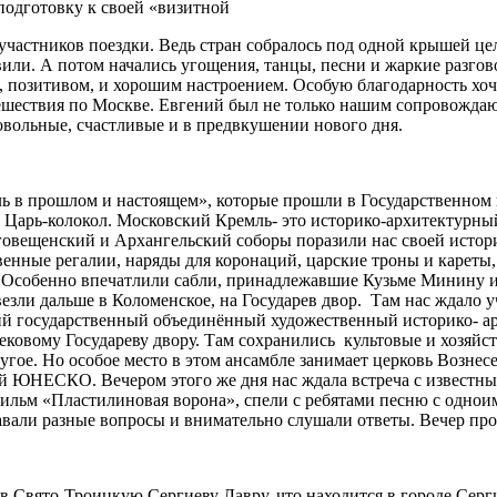
подготовку к своей «визитной
 участников поездки. Ведь стран собралось под одной крышей ц
или. А потом начались угощения, танцы, песни и жаркие разгов
й, позитивом, и хорошим настроением. Особую благодарность хо
утешествия по Москве. Евгений был не только нашим сопровожда
довольные, счастливые и в предвкушении нового дня.
ь в прошлом и настоящем», которые прошли в Государственном 
 Царь-колокол. Московский Кремль- это историко-архитектурны
говещенский и Архангельский соборы поразили нас своей истори
енные регалии, наряды для коронаций, царские троны и кареты,
и. Особенно впечатлили сабли, принадлежавшие Кузьме Минину
ли дальше в Коломенское, на Государев двор. Там нас ждало уч
кий государственный объединённый художественный историко- 
евековому Государеву двору. Там сохранились культовые и хозяй
гое. Но особое место в этом ансамбле занимает церковь Вознесе
ой ЮНЕСКО. Вечером этого же дня нас ждала встреча с известн
ильм «Пластилиновая ворона», спели с ребятами песню с одно
авали разные вопросы и внимательно слушали ответы. Вечер про
, в Свято-Троицкую Сергиеву Лавру, что находится в городе Сер