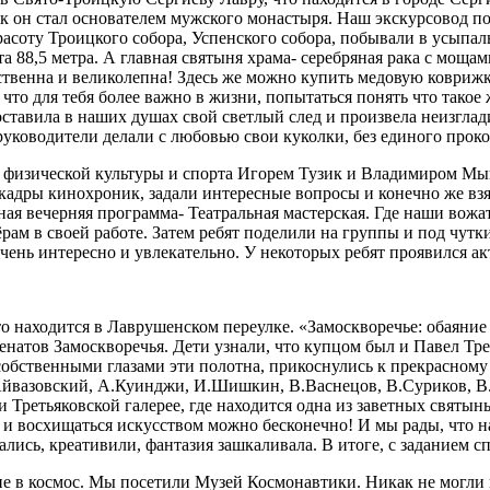
как он стал основателем мужского монастыря. Наш экскурсовод п
асоту Троицкого собора, Успенского собора, побывали в усыпал
та 88,5 метра. А главная святыня храма- серебряная рака с мощ
ественна и великолепна! Здесь же можно купить
медовую коврижк
 что для тебя более важно в жизни, попытаться понять что такое
 оставила в наших душах свой светлый след и произвела неизгла
руководители делали с любовью свои куколки, без единого проко
и физической культуры и спорта Игорем Тузик и Владимиром Мы
кадры кинохроник, задали интересные вопросы и конечно же вз
ая вечерняя программа- Театральная мастерская. Где наши вожат
ёрам в своей работе. Затем ребят поделили на группы и под чу
 очень интересно и увлекательно. У некоторых
ребят проявился ак
что находится в Лаврушенском переулке. «Замоскворечье: обаяни
атов Замоскворечья. Дети узнали, что купцом был и Павел Трет
обственными глазами эти полотна, прикоснулись к прекрасному
Айвазовский, А.Куинджи, И.Шишкин, В.Васнецов, В.Суриков, В.
и Третьяковской галерее, где находится одна из заветных свят
ы и восхищаться искусством можно бесконечно! И мы рады, что н
ались, креативили, фантазия зашкаливала. В итоге, с заданием с
вие в космос. Мы посетили Музей Космонавтики. Никак не могли