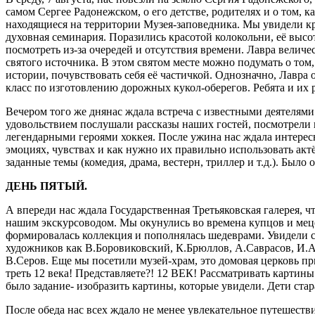
самом Сергее Радонежском, о его детстве, родителях и о том, 
находящиеся на территории Музея-заповедника. Мы увидели кр
духовная семинария. Поразились красотой колокольни, её высо
посмотреть из-за очередей и отсутствия времени. Лавра велич
святого источника. В этом святом месте можно подумать о том,
истории, почувствовать себя её частичкой. Однозначно, Лавра
класс по изготовлению дорожных кукол-оберегов. Ребята и их 
Вечером того же днянас ждала встреча с известными деятелям
удовольствием послушали рассказы наших гостей, посмотрели 
легендарными героями хоккея. После ужина нас ждала интересн
эмоциях, чувствах и как нужно их правильно использовать акт
заданные темы (комедия, драма, вестерн, триллер и т.д.). Было
ДЕНЬ ПЯТЫЙ.
А впереди нас ждала Государственная Третьяковская галерея, 
нашим экскурсоводом. Мы окунулись во времена купцов и мецен
формировалась коллекция и пополнялась шедеврами. Увидели с
художников как В.Боровиковский, К.Брюллов, А.Саврасов, И.
В.Серов. Еще мы посетили музей-храм, это домовая церковь пр
треть 12 века! Представляете?! 12 ВЕК! Рассматривать картин
было задание- изобразить картины, которые увидели. Дети стар
После обеда нас всех ждало не менее увлекательное путешест