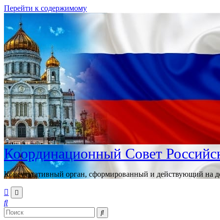
Перейти к содержимому
Координационный Совет Российск
Консультативный орган, сформированный и действующий на до