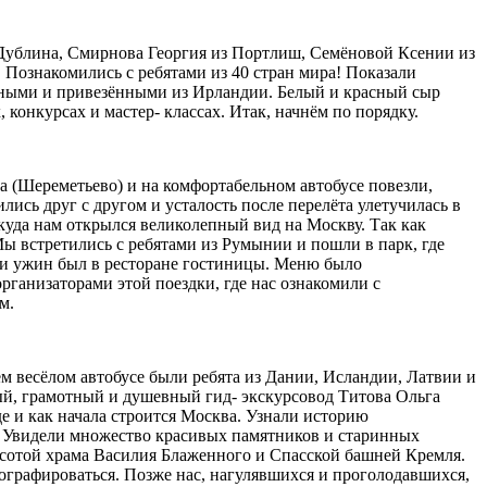
з Дублина, Смирнова Георгия из Портлиш, Семёновой Ксении из
 Познакомились с ребятами из 40 стран мира! Показали
ёнными и привезёнными из Ирландии. Белый и красный сыр
 конкурсах и мастер- классах. Итак, начнём по порядку.
а (Шереметьево) и на комфортабельном автобусе повезли,
лись друг с другом и усталость после перелёта улетучилась в
ткуда нам открылся великолепный вид на Москву. Так как
Мы встретились с ребятами из Румынии и пошли в парк, где
д и ужин был в ресторане гостиницы. Меню было
организаторами этой поездки, где нас ознакомили с
м.
шем весёлом автобусе были ребята из Дании, Исландии, Латвии и
ный, грамотный и душевный гид- экскурсовод Титова Ольга
е и как начала строится Москва. Узнали историю
. Увидели множество красивых памятников и старинных
асотой храма Василия Блаженного и Спасской башней Кремля.
ографироваться. Позже нас, нагулявшихся и проголодавшихся,