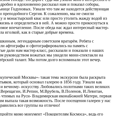
одробно и вдохновенно рассказал нам и показал соборы,
ьнице Годуновых. Узнали что там же находится действующая
ами преподобного Сергия. К сожалению, мы не смогли
у и монастырский квас или просто утолить жажду водой из
 жизнь и определиться в ней. А можно просто прикоснуться к
димое впечатление. После обеда нас ждал интересный мастер-
ла иголкой, как в старые добрые времена.
шкиным, легендарным советским вратарём. Ребята с
яли афтографы и сфотографировались на память с
ые дали нам мастер-класс, рассказали и показали о наших
тким руководством вожатых мы увидели мини-спектакли на
тёрский талант. Мы потом долго вспоминали этот вечер.
е купеческой Москвы»- такая тема экскурсии была раскрыта
ьяков, который основал галерею в 1856 году. Узнали как
 и вечному- искусству. Любовались полотнами таких великих
Верещагин, И.Репин, М.Врубель, В.Поленов, И.Левитан,
ынь чтимых на Руси- Владимирская иконаБожией Матери, первая
ам выпала такая возможность. После посещения галереи у нас
правились все группы на отлично!
 пройти мимо монумент «Покорителям Космоса», ведь его