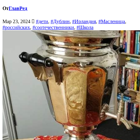
От
ГлавРед
Мар 23, 2024
#дети
,
#Дублин
,
#Ирландия
,
#Масленица
,
#российских
,
#соотечественники
,
#Школа