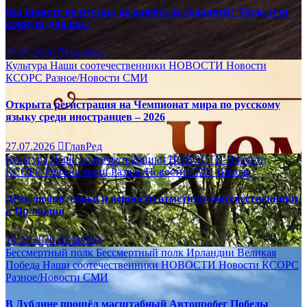
Вы пишете по-русски, но живёте за границей? Тогда этот
конкурс для вас!
27.07.2026
ГлавРед
Культура
Наши соотечественники
НОВОСТИ
Новости
КСОРС
Разное/Новости
СМИ
Открыта регистрация на Чемпионат мира по русскому
языку среди иностранцев – 2026
27.07.2026
ГлавРед
Культура
Наши соотечественники
НОВОСТИ
Новости
КСОРС
Организации
Разное/Новости
СМИ
Школы
День любви, семьи и верности отметили соотечественники
в Ирландии
14.07.2026
ГлавРед
Бессмертный полк
Бессмертный полк Ирландии
Великая
Победа
Наши соотечественники
НОВОСТИ
Новости КСОРС
Разное/Новости
СМИ
В Дублине прошёл масштабный Автопробег Победы