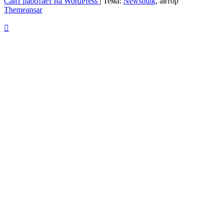
Сайт работает на WordPress
|
Тема:
Newsbulk
, автор
Themeansar