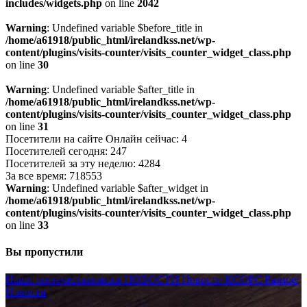
includes/widgets.php
on line
2042
Warning
: Undefined variable $before_title in
/home/a61918/public_html/irelandkss.net/wp-
content/plugins/visits-counter/visits_counter_widget_class.php
on line
30
Warning
: Undefined variable $after_title in
/home/a61918/public_html/irelandkss.net/wp-
content/plugins/visits-counter/visits_counter_widget_class.php
on line
31
Посетители на сайте Онлайн сейчас: 4
Посетителей сегодня: 247
Посетителей за эту неделю: 4284
За все время: 718553
Warning
: Undefined variable $after_widget in
/home/a61918/public_html/irelandkss.net/wp-
content/plugins/visits-counter/visits_counter_widget_class.php
on line
33
Вы пропустили
Наши соотечественники
НОВОСТИ
Новости КСОРС
Разное/
Новости