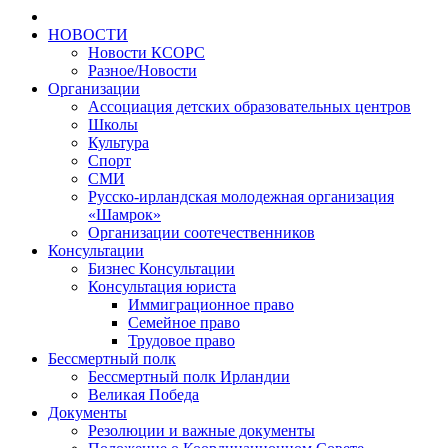
НОВОСТИ
Новости КСОРС
Разное/Новости
Организации
Ассоциация детских образовательных центров
Школы
Культура
Спорт
СМИ
Русско-ирландская молодежная организация
«Шамрок»
Организации соотечественников
Консультации
Бизнес Консультации
Консультация юриста
Иммиграционное право
Семейное право
Трудовое право
Бессмертный полк
Бессмертный полк Ирландии
Великая Победа
Документы
Резолюции и важные документы