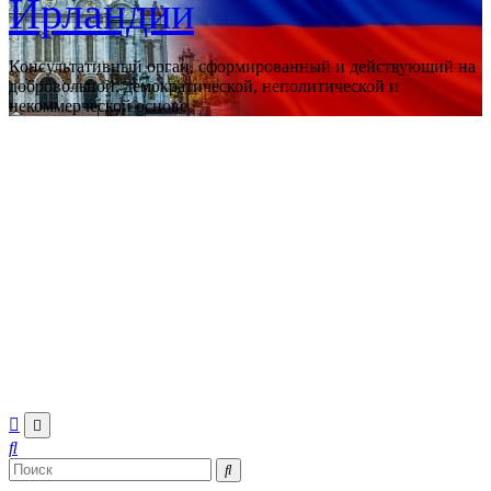
Ирландии
Консультативный орган, сформированный и действующий на
добровольной, демократической, неполитической и
некоммерческой основе