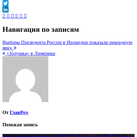
VK
Twitter
LinkedIn
Навигация по записям
Выборы Президента России в Ирландии показали рекордную
явку.
«Золушка» в Лимерике
От
ГлавРед
Похожая запись
Наши соотечественники
НОВОСТИ
Новости КСОРС
Разное/