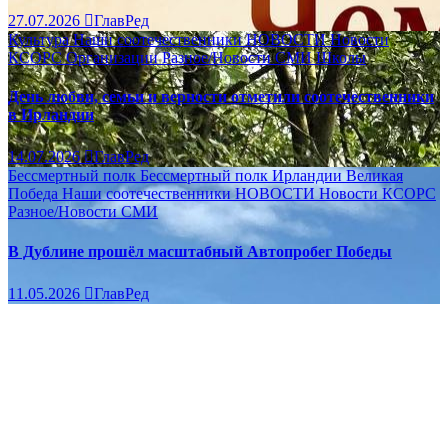
27.07.2026
ГлавРед
Культура
Наши соотечественники
НОВОСТИ
Новости
КСОРС
Организации
Разное/Новости
СМИ
Школы
День любви, семьи и верности отметили соотечественники
в Ирландии
14.07.2026
ГлавРед
Бессмертный полк
Бессмертный полк Ирландии
Великая
Победа
Наши соотечественники
НОВОСТИ
Новости КСОРС
Разное/Новости
СМИ
В Дублине прошёл масштабный Автопробег Победы
11.05.2026
ГлавРед