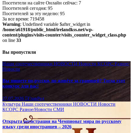
Посетители на сайте Онлайн сейчас: 7
Посетителей сегодня: 95
Посетителей за эту неделю: 95
За все время: 719458
Warning
: Undefined variable $after_widget in
/home/a61918/public_html/irelandkss.net/wp-
content/plugins/visits-counter/visits_counter_widget_class.php
on line
33
Вы пропустили
Наши соотечественники
НОВОСТИ
Новости КСОРС
Разное/
Новости
Вы пишете по-русски, но живёте за границей? Тогда этот
конкурс для вас!
27.07.2026
ГлавРед
Культура
Наши соотечественники
НОВОСТИ
Новости
КСОРС
Разное/Новости
СМИ
Открыта регистрация на Чемпионат мира по русскому
языку среди иностранцев – 2026