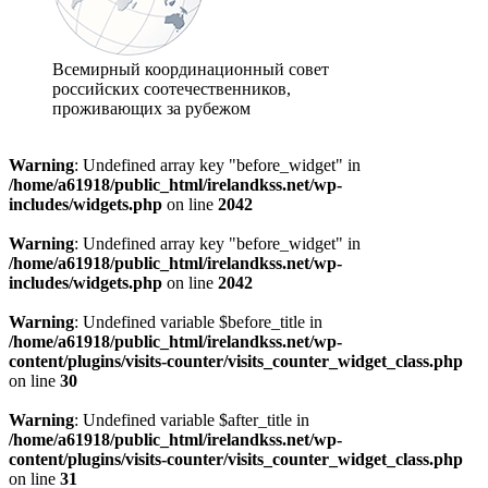
Всемирный координационный совет
российских соотечественников,
проживающих за рубежом
Warning
: Undefined array key "before_widget" in
/home/a61918/public_html/irelandkss.net/wp-
includes/widgets.php
on line
2042
Warning
: Undefined array key "before_widget" in
/home/a61918/public_html/irelandkss.net/wp-
includes/widgets.php
on line
2042
Warning
: Undefined variable $before_title in
/home/a61918/public_html/irelandkss.net/wp-
content/plugins/visits-counter/visits_counter_widget_class.php
on line
30
Warning
: Undefined variable $after_title in
/home/a61918/public_html/irelandkss.net/wp-
content/plugins/visits-counter/visits_counter_widget_class.php
on line
31