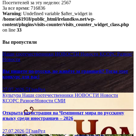
Посетителей за эту неделю: 2567
За все время: 716836
Warning
: Undefined variable $after_widget in
/home/a61918/public_html/irelandkss.net/wp-
content/plugins/visits-counter/visits_counter_widget_class.php
on line
33
Вы пропустили
Наши соотечественники
НОВОСТИ
Новости КСОРС
Разное/
Новости
Вы пишете по-русски, но живёте за границей? Тогда этот
конкурс для вас!
27.07.2026
ГлавРед
Культура
Наши соотечественники
НОВОСТИ
Новости
КСОРС
Разное/Новости
СМИ
Открыта регистрация на Чемпионат мира по русскому
языку среди иностранцев – 2026
27.07.2026
ГлавРед