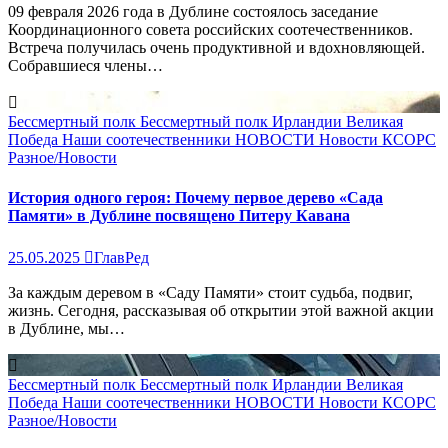
09 февраля 2026 года в Дублине состоялось заседание
Координационного совета российских соотечественников.
Встреча получилась очень продуктивной и вдохновляющей.
Собравшиеся члены…
Бессмертный полк
Бессмертный полк Ирландии
Великая
Победа
Наши соотечественники
НОВОСТИ
Новости КСОРС
Разное/Новости
История одного героя: Почему первое дерево «Сада
Памяти» в Дублине посвящено Питеру Кавана
25.05.2025
ГлавРед
За каждым деревом в «Саду Памяти» стоит судьба, подвиг,
жизнь. Сегодня, рассказывая об открытии этой важной акции
в Дублине, мы…
Бессмертный полк
Бессмертный полк Ирландии
Великая
Победа
Наши соотечественники
НОВОСТИ
Новости КСОРС
Разное/Новости