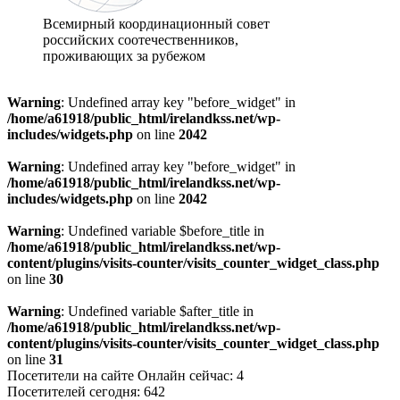
Всемирный координационный совет
российских соотечественников,
проживающих за рубежом
Warning
: Undefined array key "before_widget" in
/home/a61918/public_html/irelandkss.net/wp-
includes/widgets.php
on line
2042
Warning
: Undefined array key "before_widget" in
/home/a61918/public_html/irelandkss.net/wp-
includes/widgets.php
on line
2042
Warning
: Undefined variable $before_title in
/home/a61918/public_html/irelandkss.net/wp-
content/plugins/visits-counter/visits_counter_widget_class.php
on line
30
Warning
: Undefined variable $after_title in
/home/a61918/public_html/irelandkss.net/wp-
content/plugins/visits-counter/visits_counter_widget_class.php
on line
31
Посетители на сайте Онлайн сейчас: 4
Посетителей сегодня: 642