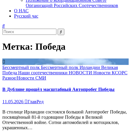
Положение о Координационном Совете
Организаций Российских Соотечественников
О НАС
Русский час
Метка:
Победа
Бессмертный полк
Бессмертный полк Ирландии
Великая
Победа
Наши соотечественники
НОВОСТИ
Новости КСОРС
Разное/Новости
СМИ
В Дублине прошёл масштабный Автопробег Победы
11.05.2026
ГлавРед
В столице Ирландии состоялся большой Автопробег Победы,
посвящённый 81-й годовщине Победы в Великой
Отечественной войне. Сотни автомобилей и мотоциклов,
украшенных…