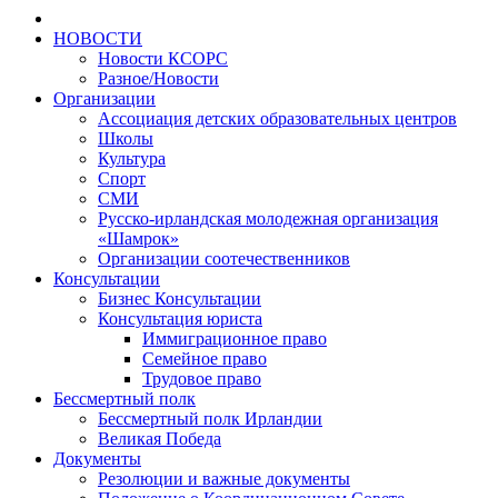
НОВОСТИ
Новости КСОРС
Разное/Новости
Организации
Ассоциация детских образовательных центров
Школы
Культура
Спорт
СМИ
Русско-ирландская молодежная организация
«Шамрок»
Организации соотечественников
Консультации
Бизнес Консультации
Консультация юриста
Иммиграционное право
Семейное право
Трудовое право
Бессмертный полк
Бессмертный полк Ирландии
Великая Победа
Документы
Резолюции и важные документы