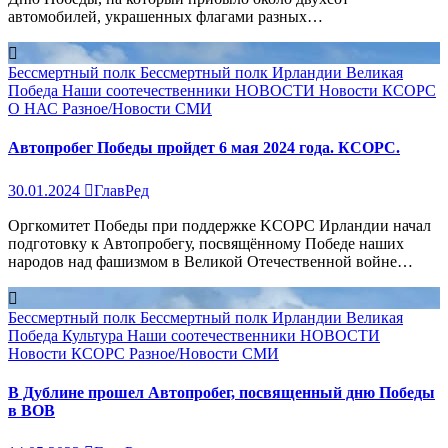
автомобилей, украшенных флагами разных…
Бессмертный полк
Бессмертный полк Ирландии
Великая
Победа
Наши соотечественники
НОВОСТИ
Новости КСОРС
О НАС
Разное/Новости
СМИ
Автопробег Победы пройдет 6 мая 2024 года. КСОРС.
30.01.2024
ГлавРед
Оргкомитет Победы при поддержке KСОРС Ирландии начал
подготовку к Автопробегу, посвящённому Победе наших
народов над фашизмом в Великой Отечественной войне…
Бессмертный полк
Бессмертный полк Ирландии
Великая
Победа
Культура
Наши соотечественники
НОВОСТИ
Новости КСОРС
Разное/Новости
СМИ
В Дублине прошел Автопробег, посвященный дню Победы
в ВОВ