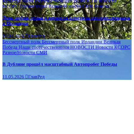
Культура
Наши соотечественники
НОВОСТИ
Новости
КСОРС
Организации
Разное/Новости
СМИ
Школы
День любви, семьи и верности отметили соотечественники
в Ирландии
14.07.2026
ГлавРед
Бессмертный полк
Бессмертный полк Ирландии
Великая
Победа
Наши соотечественники
НОВОСТИ
Новости КСОРС
Разное/Новости
СМИ
В Дублине прошёл масштабный Автопробег Победы
11.05.2026
ГлавРед