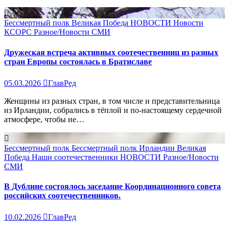
Бессмертный полк
Великая Победа
НОВОСТИ
Новости
КСОРС
Разное/Новости
СМИ
Дружеская встреча активных соотечественниц из разных
стран Европы состоялась в Братиславе
05.03.2026
ГлавРед
Женщины из разных стран, в том числе и представительница
из Ирландии, собрались в тёплой и по-настоящему сердечной
атмосфере, чтобы не…
Бессмертный полк
Бессмертный полк Ирландии
Великая
Победа
Наши соотечественники
НОВОСТИ
Разное/Новости
СМИ
B Дублине состоялось заседание Координационного совета
российских соотечественников.
10.02.2026
ГлавРед