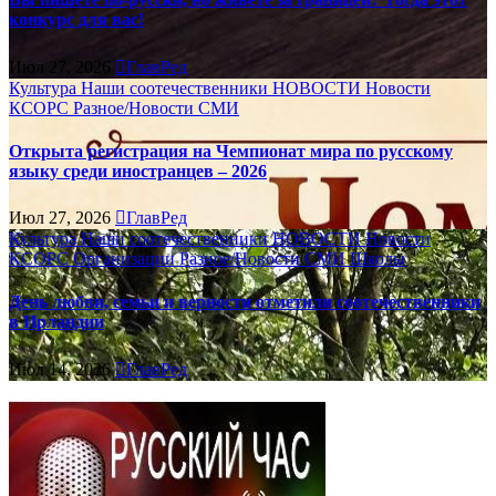
конкурс для вас!
Июл 27, 2026
ГлавРед
Культура
Наши соотечественники
НОВОСТИ
Новости
КСОРС
Разное/Новости
СМИ
Открыта регистрация на Чемпионат мира по русскому
языку среди иностранцев – 2026
Июл 27, 2026
ГлавРед
Культура
Наши соотечественники
НОВОСТИ
Новости
КСОРС
Организации
Разное/Новости
СМИ
Школы
День любви, семьи и верности отметили соотечественники
в Ирландии
Июл 14, 2026
ГлавРед