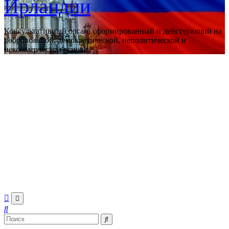
Ирландии
Консультативный орган, сформированный и действующий на
добровольной, демократической, неполитической и
некоммерческой основе