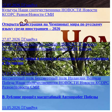
27.07.2026
ГлавРед
Культура
Наши соотечественники
НОВОСТИ
Новости
КСОРС
Разное/Новости
СМИ
Открыта регистрация на Чемпионат мира по русскому
языку среди иностранцев – 2026
27.07.2026
ГлавРед
Культура
Наши соотечественники
НОВОСТИ
Новости
КСОРС
Организации
Разное/Новости
СМИ
Школы
День любви, семьи и верности отметили соотечественники
в Ирландии
14.07.2026
ГлавРед
Бессмертный полк
Бессмертный полк Ирландии
Великая
Победа
Наши соотечественники
НОВОСТИ
Новости КСОРС
Разное/Новости
СМИ
В Дублине прошёл масштабный Автопробег Победы
11.05.2026
ГлавРед