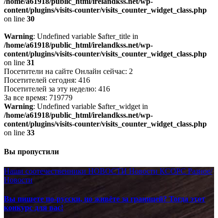
/home/a61918/public_html/irelandkss.net/wp-
content/plugins/visits-counter/visits_counter_widget_class.php
on line
30
Warning
: Undefined variable $after_title in
/home/a61918/public_html/irelandkss.net/wp-
content/plugins/visits-counter/visits_counter_widget_class.php
on line
31
Посетители на сайте Онлайн сейчас: 2
Посетителей сегодня: 416
Посетителей за эту неделю: 416
За все время: 719779
Warning
: Undefined variable $after_widget in
/home/a61918/public_html/irelandkss.net/wp-
content/plugins/visits-counter/visits_counter_widget_class.php
on line
33
Вы пропустили
Наши соотечественники
НОВОСТИ
Новости КСОРС
Разное/
Новости
Вы пишете по-русски, но живёте за границей? Тогда этот
конкурс для вас!