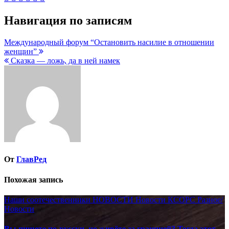
Навигация по записям
Международный форум “Остановить насилие в отношении
женщин”
Сказка — ложь, да в ней намек
От
ГлавРед
Похожая запись
Наши соотечественники
НОВОСТИ
Новости КСОРС
Разное/
Новости
Вы пишете по-русски, но живёте за границей? Тогда этот