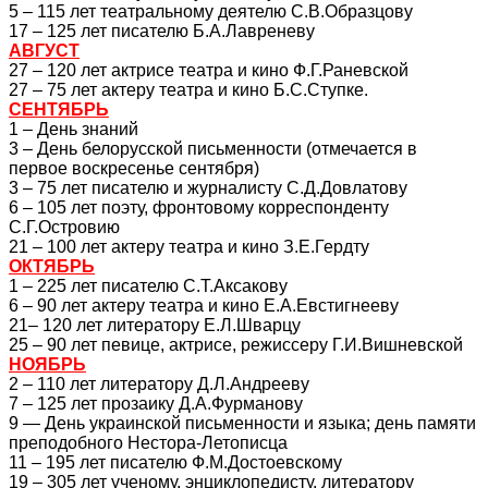
5 – 115 лет театральному деятелю С.В.Образцову
17 – 125 лет писателю Б.А.Лавреневу
АВГУСТ
27 – 120 лет актрисе театра и кино Ф.Г.Раневской
27 – 75 лет актеру театра и кино Б.С.Ступке.
СЕНТЯБРЬ
1 – День знаний
3 – День белорусской письменности (отмечается в
первое воскресенье сентября)
3 – 75 лет писателю и журналисту С.Д.Довлатову
6 – 105 лет поэту, фронтовому корреспонденту
С.Г.Островию
21 – 100 лет актеру театра и кино З.Е.Гердту
ОКТЯБРЬ
1 – 225 лет писателю С.Т.Аксакову
6 – 90 лет актеру театра и кино Е.А.Евстигнееву
21– 120 лет литератору Е.Л.Шварцу
25 – 90 лет певице, актрисе, режиссеру Г.И.Вишневской
НОЯБРЬ
2 – 110 лет литератору Д.Л.Андрееву
7 – 125 лет прозаику Д.А.Фурманову
9 — День украинской письменности и языка; день памяти
преподобного Нестора-Летописца
11 – 195 лет писателю Ф.М.Достоевскому
19 – 305 лет ученому, энциклопедисту, литератору