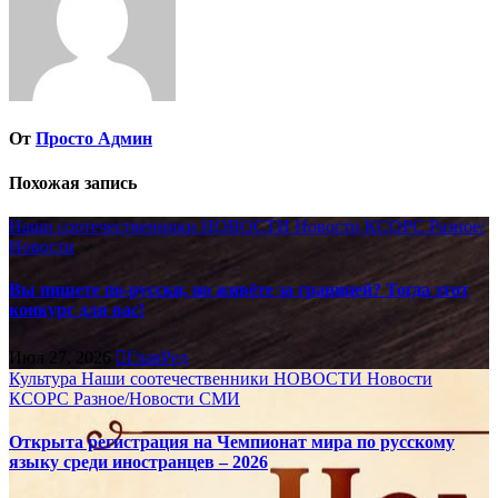
От
Просто Админ
Похожая запись
Наши соотечественники
НОВОСТИ
Новости КСОРС
Разное/
Новости
Вы пишете по-русски, но живёте за границей? Тогда этот
конкурс для вас!
Июл 27, 2026
ГлавРед
Культура
Наши соотечественники
НОВОСТИ
Новости
КСОРС
Разное/Новости
СМИ
Открыта регистрация на Чемпионат мира по русскому
языку среди иностранцев – 2026