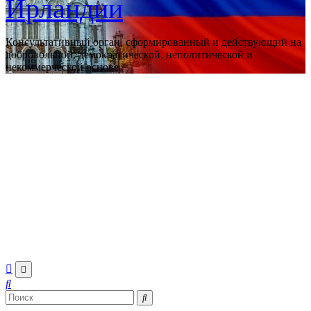
Ирландии
Консультативный орган, сформированный и действующий на
добровольной, демократической, неполитической и
некоммерческой основе