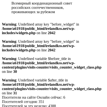
Всемирный координационный совет
российских соотечественников,
проживающих за рубежом
Warning
: Undefined array key "before_widget" in
/home/a61918/public_html/irelandkss.net/wp-
includes/widgets.php
on line
2042
Warning
: Undefined array key "before_widget" in
/home/a61918/public_html/irelandkss.net/wp-
includes/widgets.php
on line
2042
Warning
: Undefined variable $before_title in
/home/a61918/public_html/irelandkss.net/wp-
content/plugins/visits-counter/visits_counter_widget_class.php
on line
30
Warning
: Undefined variable $after_title in
/home/a61918/public_html/irelandkss.net/wp-
content/plugins/visits-counter/visits_counter_widget_class.php
on line
31
Посетители на сайте Онлайн сейчас: 6
Посетителей сегодня: 351
Посетителей за эту неделю: 4388