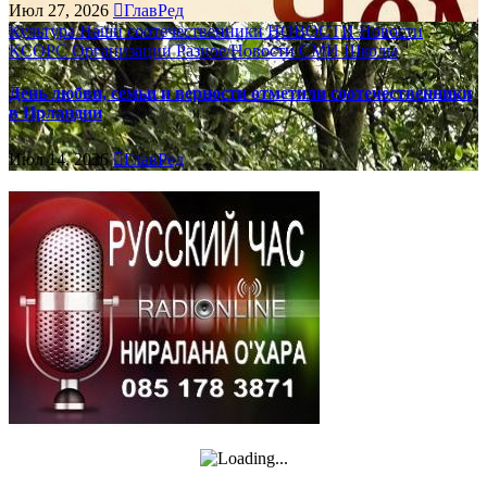
Июл 27, 2026
ГлавРед
Культура
Наши соотечественники
НОВОСТИ
Новости
КСОРС
Организации
Разное/Новости
СМИ
Школы
День любви, семьи и верности отметили соотечественники
в Ирландии
Июл 14, 2026
ГлавРед