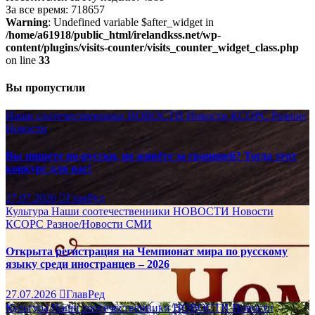
За все время: 718657
Warning
: Undefined variable $after_widget in
/home/a61918/public_html/irelandkss.net/wp-
content/plugins/visits-counter/visits_counter_widget_class.php
on line
33
Вы пропустили
Наши соотечественники
НОВОСТИ
Новости КСОРС
Разное/
Новости
Вы пишете по-русски, но живёте за границей? Тогда этот
конкурс для вас!
27.07.2026
ГлавРед
Культура
Наши соотечественники
НОВОСТИ
Новости
КСОРС
Разное/Новости
СМИ
Открыта регистрация на Чемпионат мира по русскому
языку среди иностранцев – 2026
27.07.2026
ГлавРед
Культура
Наши соотечественники
НОВОСТИ
Новости