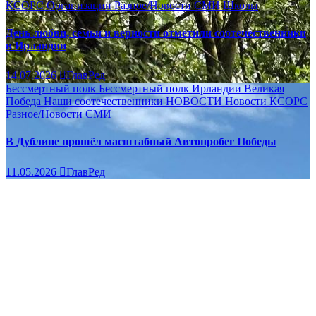
КСОРС
Организации
Разное/Новости
СМИ
Школы
День любви, семьи и верности отметили соотечественники
в Ирландии
14.07.2026
ГлавРед
Бессмертный полк
Бессмертный полк Ирландии
Великая
Победа
Наши соотечественники
НОВОСТИ
Новости КСОРС
Разное/Новости
СМИ
В Дублине прошёл масштабный Автопробег Победы
11.05.2026
ГлавРед