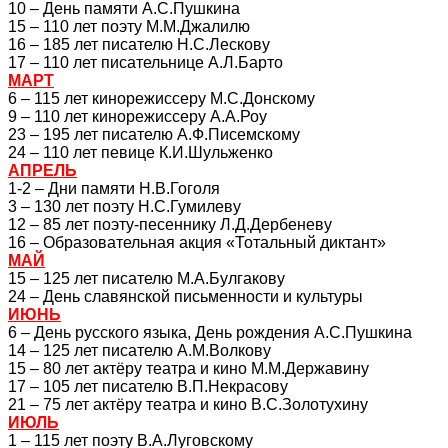
10 – День памяти А.С.Пушкина
15 – 110 лет поэту М.М.Джалилю
16 – 185 лет писателю Н.С.Лескову
17 – 110 лет писательнице А.Л.Барто
МАРТ
6 – 115 лет кинорежиссеру М.С.Донскому
9 – 110 лет кинорежиссеру А.А.Роу
23 – 195 лет писателю А.Ф.Писемскому
24 – 110 лет певице К.И.Шульженко
АПРЕЛЬ
1-2 – Дни памяти Н.В.Гоголя
3 – 130 лет поэту Н.С.Гумилеву
12 – 85 лет поэту-песеннику Л.Д.Дербеневу
16 – Образовательная акция «Тотальный диктант»
МАЙ
15 – 125 лет писателю М.А.Булгакову
24 – День славянской письменности и культуры
ИЮНЬ
6 – День русского языка, День рождения А.С.Пушкина
14 – 125 лет писателю А.М.Волкову
15 – 80 лет актёру театра и кино М.М.Державину
17 – 105 лет писателю В.П.Некрасову
21 – 75 лет актёру театра и кино В.С.Золотухину
ИЮЛЬ
1 – 115 лет поэту В.А.Луговскому