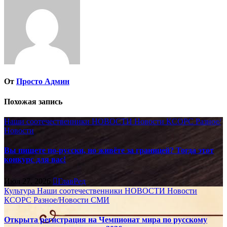
От
Просто Админ
Похожая запись
Наши соотечественники
НОВОСТИ
Новости КСОРС
Разное/
Новости
Вы пишете по-русски, но живёте за границей? Тогда этот
конкурс для вас!
Июл 27, 2026
ГлавРед
Культура
Наши соотечественники
НОВОСТИ
Новости
КСОРС
Разное/Новости
СМИ
Открыта регистрация на Чемпионат мира по русскому