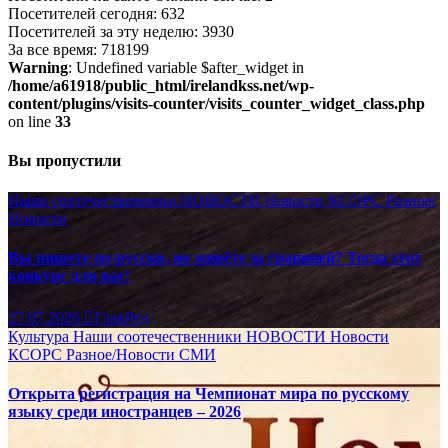
Посетителей сегодня: 632
Посетителей за эту неделю: 3930
За все время: 718199
Warning
: Undefined variable $after_widget in
/home/a61918/public_html/irelandkss.net/wp-
content/plugins/visits-counter/visits_counter_widget_class.php
on line
33
Вы пропустили
Наши соотечественники
НОВОСТИ
Новости КСОРС
Разное/
Новости
Вы пишете по-русски, но живёте за границей? Тогда этот
конкурс для вас!
27.07.2026
ГлавРед
Культура
Наши соотечественники
НОВОСТИ
Новости
КСОРС
Разное/Новости
СМИ
Открыта регистрация на Чемпионат мира по русскому
языку среди иностранцев – 2026