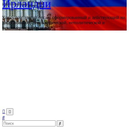
Ирландии
Консультативный орган, сформированный и действующий на
добровольной, демократической, неполитической и
некоммерческой основе