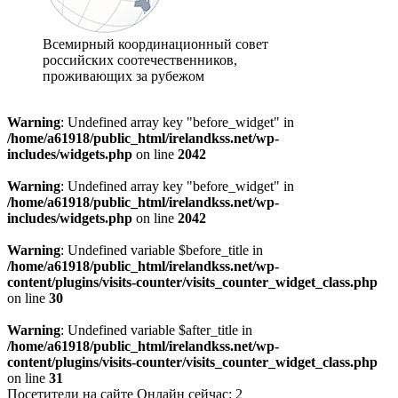
Всемирный координационный совет
российских соотечественников,
проживающих за рубежом
Warning
: Undefined array key "before_widget" in
/home/a61918/public_html/irelandkss.net/wp-
includes/widgets.php
on line
2042
Warning
: Undefined array key "before_widget" in
/home/a61918/public_html/irelandkss.net/wp-
includes/widgets.php
on line
2042
Warning
: Undefined variable $before_title in
/home/a61918/public_html/irelandkss.net/wp-
content/plugins/visits-counter/visits_counter_widget_class.php
on line
30
Warning
: Undefined variable $after_title in
/home/a61918/public_html/irelandkss.net/wp-
content/plugins/visits-counter/visits_counter_widget_class.php
on line
31
Посетители на сайте Онлайн сейчас: 2