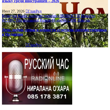
языку среди иностранцев – 2026
Июл 27, 2026
ГлавРед
Культура
Наши соотечественники
НОВОСТИ
Новости
КСОРС
Организации
Разное/Новости
СМИ
Школы
День любви, семьи и верности отметили соотечественники
в Ирландии
Июл 14, 2026
ГлавРед