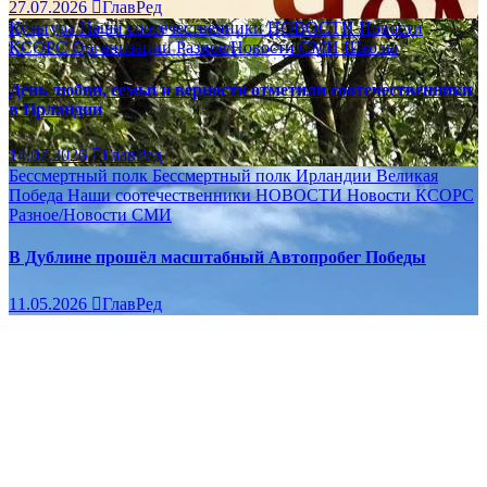
27.07.2026
ГлавРед
Культура
Наши соотечественники
НОВОСТИ
Новости
КСОРС
Организации
Разное/Новости
СМИ
Школы
День любви, семьи и верности отметили соотечественники
в Ирландии
14.07.2026
ГлавРед
Бессмертный полк
Бессмертный полк Ирландии
Великая
Победа
Наши соотечественники
НОВОСТИ
Новости КСОРС
Разное/Новости
СМИ
В Дублине прошёл масштабный Автопробег Победы
11.05.2026
ГлавРед