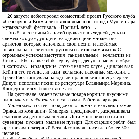
26 августа дебютировал совместный проект Русского клуба
«Серебряный Век» и литовской диаспоры города Муллингара
музыкальный фестиваль » Прощай, лето». .
Это был отличный способ провести выходной день на
свежем воздухе , увидеть на одной сцене множество
артистов, которые исполняли свои песни и любимые
шлягеры на английском, русском и литовском языках.С
огромным успехом выступил танцевальный коллектив из
Литвы «Elona dance club step by step», девушки меняли образы
и костюмы. Ирландские друзья нашего клуба , Диллон Мак
Кейн и его группа , играли кельтские народные мелодии, а
Грейс Росс танцевала народный ирландский танец. Сергей
Дикун исполнил песни из репертуара Владимира Маркина.
Концерт длился более пяти часов.
На фестивале замечательные повара кормили вкусными
шашлыками, чебуреками и салатами. Работала ярмарка.
Маленьких гостей порадовал огромный надувной замок.
Эрика, из компании» Империя праздников», раскрашивала
счастливым детишкам личики. Дети мастерили из глины
сувениры, пускали мыльные пузыри. Для старших ребят был
организован лазерный батл. Фестиваль посетило более 500
человек.
Клуб » Серебряный Век» в сотрудничестве с литовской