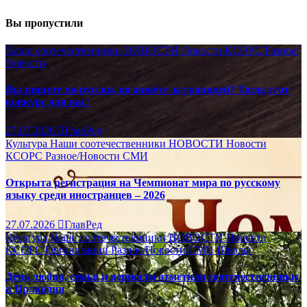
Вы пропустили
Наши соотечественники
НОВОСТИ
Новости КСОРС
Разное/
Новости
Вы пишете по-русски, но живёте за границей? Тогда этот
конкурс для вас!
27.07.2026
ГлавРед
Культура
Наши соотечественники
НОВОСТИ
Новости
КСОРС
Разное/Новости
СМИ
Открыта регистрация на Чемпионат мира по русскому
языку среди иностранцев – 2026
27.07.2026
ГлавРед
Культура
Наши соотечественники
НОВОСТИ
Новости
КСОРС
Организации
Разное/Новости
СМИ
Школы
День любви, семьи и верности отметили соотечественники
в Ирландии