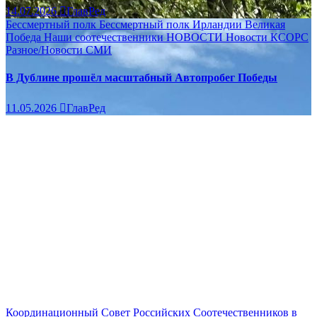
14.07.2026
ГлавРед
Бессмертный полк
Бессмертный полк Ирландии
Великая
Победа
Наши соотечественники
НОВОСТИ
Новости КСОРС
Разное/Новости
СМИ
В Дублине прошёл масштабный Автопробег Победы
11.05.2026
ГлавРед
Координационный Совет Российских Соотечественников в