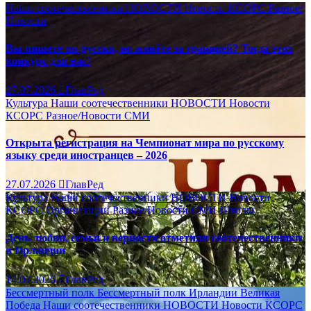
Наши соотечественники
НОВОСТИ
Новости КСОРС
Разное/
Новости
Вы пишете по-русски, но живёте за границей? Тогда этот
конкурс для вас!
27.07.2026
ГлавРед
Культура
Наши соотечественники
НОВОСТИ
Новости
КСОРС
Разное/Новости
СМИ
Открыта регистрация на Чемпионат мира по русскому
языку среди иностранцев – 2026
27.07.2026
ГлавРед
Культура
Наши соотечественники
НОВОСТИ
Новости
КСОРС
Организации
Разное/Новости
СМИ
Школы
День любви, семьи и верности отметили соотечественники
в Ирландии
14.07.2026
ГлавРед
Бессмертный полк
Бессмертный полк Ирландии
Великая
Победа
Наши соотечественники
НОВОСТИ
Новости КСОРС