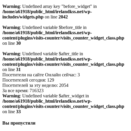
Warning
: Undefined array key "before_widget" in
/home/a61918/public_html/irelandkss.net/wp-
includes/widgets.php
on line
2042
Warning
: Undefined variable $before_title in
/home/a61918/public_html/irelandkss.net/wp-
content/plugins/visits-counter/visits_counter_widget_class.php
on line
30
Warning
: Undefined variable $after_title in
/home/a61918/public_html/irelandkss.net/wp-
content/plugins/visits-counter/visits_counter_widget_class.php
on line
31
Посетители на сайте Онлайн сейчас: 3
Посетителей сегодня: 129
Посетителей за эту неделю: 2054
За все время: 716323
Warning
: Undefined variable $after_widget in
/home/a61918/public_html/irelandkss.net/wp-
content/plugins/visits-counter/visits_counter_widget_class.php
on line
33
Вы пропустили