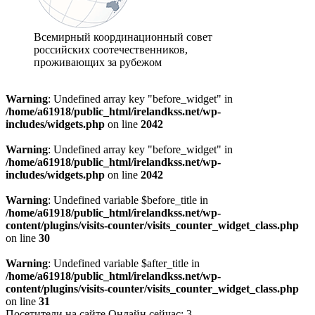
Всемирный координационный совет
российских соотечественников,
проживающих за рубежом
Warning
: Undefined array key "before_widget" in
/home/a61918/public_html/irelandkss.net/wp-
includes/widgets.php
on line
2042
Warning
: Undefined array key "before_widget" in
/home/a61918/public_html/irelandkss.net/wp-
includes/widgets.php
on line
2042
Warning
: Undefined variable $before_title in
/home/a61918/public_html/irelandkss.net/wp-
content/plugins/visits-counter/visits_counter_widget_class.php
on line
30
Warning
: Undefined variable $after_title in
/home/a61918/public_html/irelandkss.net/wp-
content/plugins/visits-counter/visits_counter_widget_class.php
on line
31
Посетители на сайте Онлайн сейчас: 3