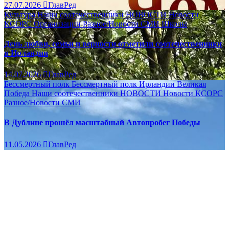
27.07.2026
ГлавРед
Культура
Наши соотечественники
НОВОСТИ
Новости
КСОРС
Организации
Разное/Новости
СМИ
Школы
День любви, семьи и верности отметили соотечественники
в Ирландии
14.07.2026
ГлавРед
Бессмертный полк
Бессмертный полк Ирландии
Великая
Победа
Наши соотечественники
НОВОСТИ
Новости КСОРС
Разное/Новости
СМИ
В Дублине прошёл масштабный Автопробег Победы
11.05.2026
ГлавРед