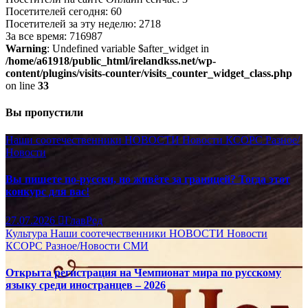
Посетителей сегодня: 60
Посетителей за эту неделю: 2718
За все время: 716987
Warning
: Undefined variable $after_widget in
/home/a61918/public_html/irelandkss.net/wp-
content/plugins/visits-counter/visits_counter_widget_class.php
on line
33
Вы пропустили
Наши соотечественники
НОВОСТИ
Новости КСОРС
Разное/
Новости
Вы пишете по-русски, но живёте за границей? Тогда этот
конкурс для вас!
27.07.2026
ГлавРед
Культура
Наши соотечественники
НОВОСТИ
Новости
КСОРС
Разное/Новости
СМИ
Открыта регистрация на Чемпионат мира по русскому
языку среди иностранцев – 2026