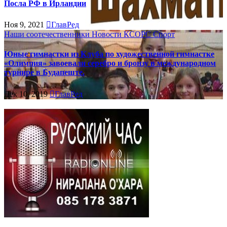
Посла РФ в Ирландии
Ноя 9, 2021
ГлавРед
Наши соотечественники
Новости КСОРС
Спорт
Юные гимнастки из Клуба по художественной гимнастке
«Олимпия» завоевали серебро и бронзу в международном
турнире в Будапеште.
Дек 10, 2019
ГлавРед