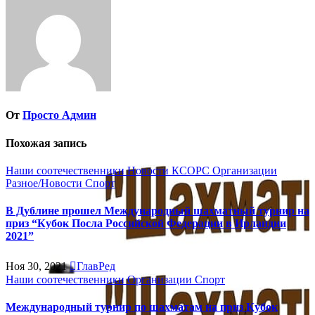
От
Просто Админ
Похожая запись
Наши соотечественники
Новости КСОРС
Организации
Разное/Новости
Спорт
В Дублине прошел Международный шахматный турнир на
приз “Кубок Посла Российской Федерации в Ирландии
2021”
Ноя 30, 2021
ГлавРед
Наши соотечественники
Организации
Спорт
Mеждународный турнир по шахматам на приз Кубок